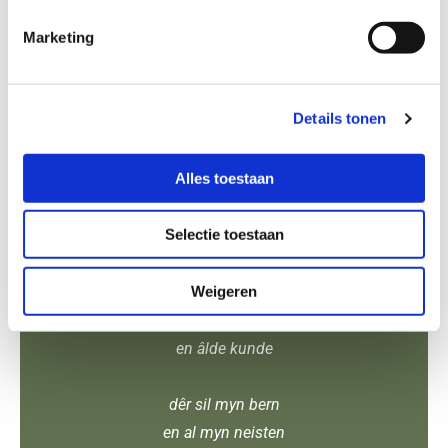
Marketing
myn lêste reis
sil ienris oer
bewende paden gean
Details tonen
it hynder en de koets
Alles toestaan
fine as fansels de wei
nei ’t âlde hôf
Selectie toestaan
dêr sil ik rêste mei
Weigeren
myn foarfaars en
by mannich freon
en âlde kunde
dêr sil myn bern
en al myn neisten