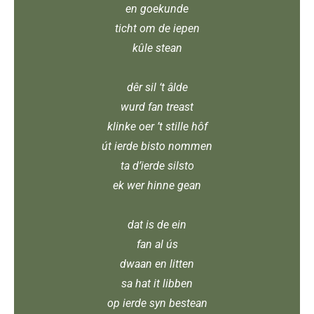
en goekunde
ticht om de iepen
kûle stean
dêr sil ‘t âlde
wurd fan treast
klinke oer ’t stille hôf
út ierde bisto nommen
ta d’ierde silsto
ek wer hinne gean
dat is de ein
fan al ús
dwaan en litten
sa hat it libben
op ierde syn bestean