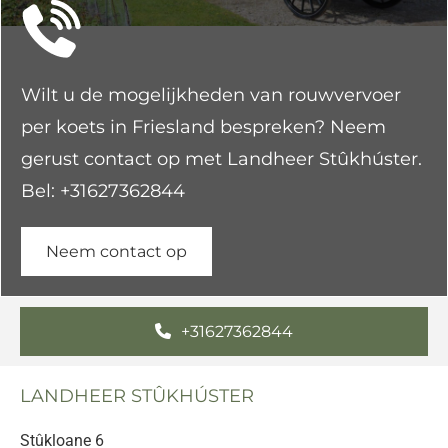
Wilt u de mogelijkheden van rouwvervoer
per koets in Friesland bespreken? Neem
gerust contact op met Landheer Stûkhúster.
Bel:
+31627362844
Neem contact op
+31627362844
LANDHEER STÛKHÚSTER
Stûkloane 6