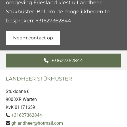
omgeving Friesland kiest u Landheer
Stûkhúster. Bel om de mogelijkheden te
bespreken:
+31627362844
Neem contact op
+31627362844
LANDHEER STÛKHÚSTER
Stûkloane 6
9003XR Warten
KvK 01171659
+31627362844

ghlandheer@hotmail.com
