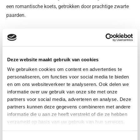
een romantische koets, getrokken door prachtige zwarte
paarden.
Bij Landheer Stûkhúster huurt u een prachtige trouwkoets
met stijlvol geklede koetsier voor bruiloften, perfect voor
een sprookjesachtige dag.
Interesse? Vraag nu een vrijblijvende offerte aan.
Deze website maakt gebruik van cookies
We gebruiken cookies om content en advertenties te
personaliseren, om functies voor social media te bieden
Vraag een offerte aan
en om ons websiteverkeer te analyseren. Ook delen we
informatie over uw gebruik van onze site met onze
partners voor social media, adverteren en analyse. Deze
partners kunnen deze gegevens combineren met andere
informatie die u aan ze heeft verstrekt of die ze hebben
verzameld op basis van uw gebruik van hun services.
Toestemmingsselectie